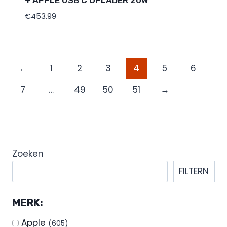
€
453.99
←
1
2
3
4
5
6
7
…
49
50
51
→
Zoeken
FILTERN
MERK:
Apple
(605)