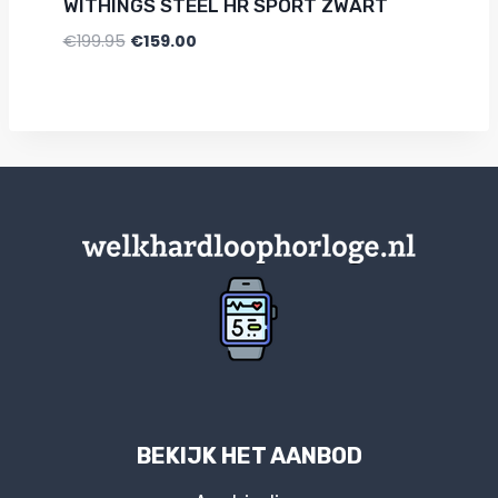
WITHINGS STEEL HR SPORT ZWART
€
199.95
€
159.00
BEKIJK HET AANBOD