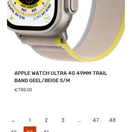
APPLE WATCH ULTRA 4G 49MM TRAIL
BAND GEEL/BEIGE S/M
€
789.00
←
1
2
3
…
47
48