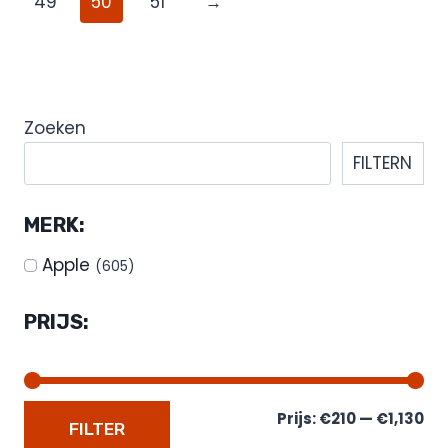
49
50
51
→
Zoeken
FILTERN
MERK:
Apple
(605)
PRIJS:
Prijs:
€210
—
€1,130
FILTER