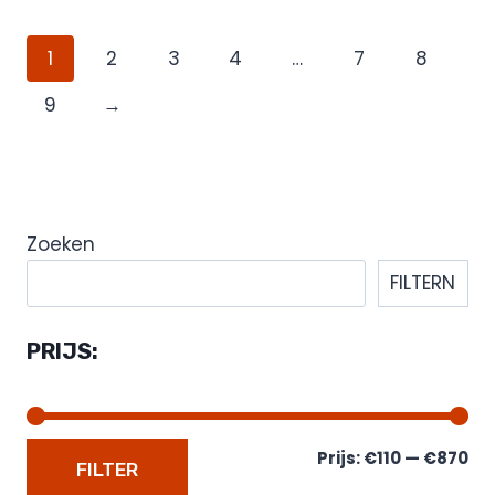
1
2
3
4
…
7
8
9
→
Zoeken
FILTERN
PRIJS:
Prijs:
€110
—
€870
FILTER