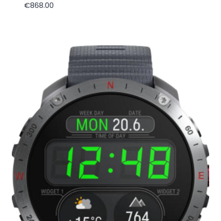
€
868.00