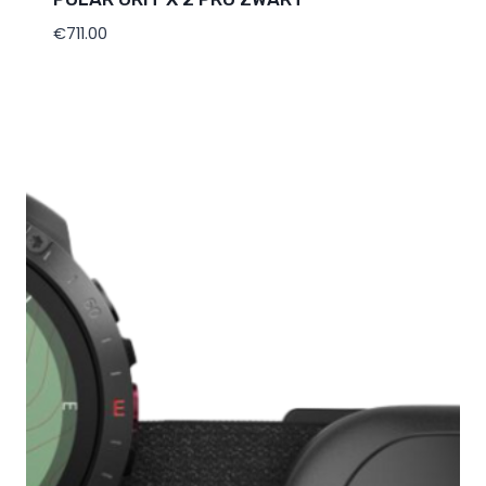
€
711.00