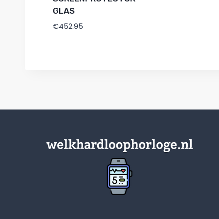
GLAS
€
452.95