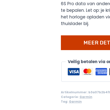
6S Pro data van ander
te bepalen. Let op: je k
het horloge opladen vi
thuislader bij.
MEER DET
Veilig betalen via 
Artikelnummer:
b3a07b2b4f
Categorie:
Garmin
Tag:
Garmin