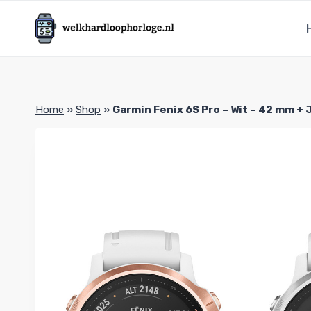
Doorgaan
naar
inhoud
Home
»
Shop
»
Garmin Fenix 6S Pro – Wit – 42 mm +