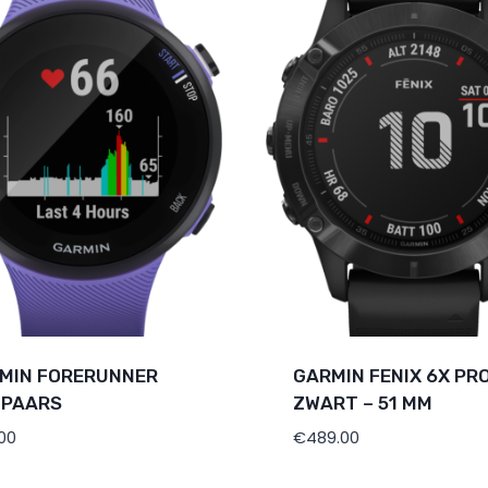
MIN FORERUNNER
GARMIN FENIX 6X PRO
 PAARS
ZWART – 51 MM
.00
€
489.00