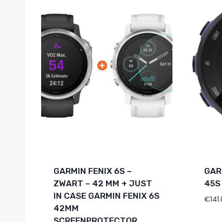
GARMIN FENIX 6S –
GAR
ZWART – 42 MM + JUST
45S
IN CASE GARMIN FENIX 6S
€
141
42MM
SCREENPROTECTOR