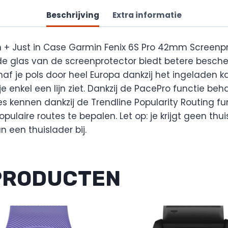
Beschrijving
Extra informatie
 + Just in Case Garmin Fenix 6S Pro 42mm Screenpr
de glas van de screenprotector biedt betere besch
anaf je pols door heel Europa dankzij het ingeladen 
e enkel een lijn ziet. Dankzij de PacePro functie beha
es kennen dankzij de Trendline Popularity Routing fu
laire routes te bepalen. Let op: je krijgt geen thui
 een thuislader bij.
PRODUCTEN