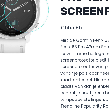
SCREEN
€
555.95
Met de Garmin Fenix 6
Fenix 6S Pro 42mm Scre
jouw slimme horloge t
screenprotector biedt
screenprotector van pla
vanaf je pols door hee
kaartmateriaal. Hiermee
plaats van dat je enkel 
behaal je ook tijdens h
tempodoelstellingen. J
Trendline Popularity Ro