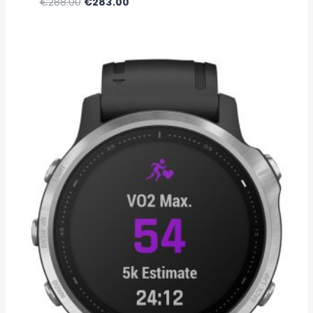
€
288.00
€
283.00