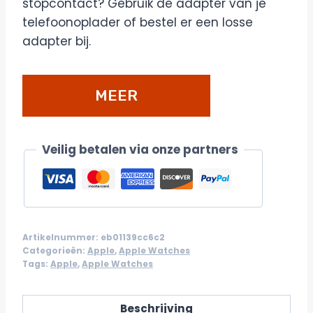
stopcontact? Gebruik de adapter van je
telefoonoplader of bestel er een losse
adapter bij.
MEER
DETAILS/BESTELLEN
Veilig betalen via onze partners
Artikelnummer:
eb01139cc6c2
Categorieën:
Apple
,
Apple Watches
Tags:
Apple
,
Apple Watches
Beschrijving