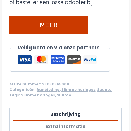
of bestel er een losse adapter bij.
MEER
DETAILS/BESTELLEN
Veilig betalen via onze partners
Artikelnummer:
SS050565000
Categorieën:
Aanbieding
,
Slimme horloges
,
Suunto
Tags:
Slimme horloges
,
Suunto
Beschrijving
Extra informatie