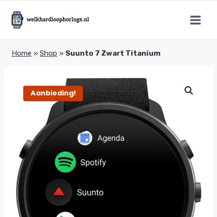
Doorgaan
naar
inhoud
Home
»
Shop
»
Suunto 7 Zwart Titanium
Aanbieding!