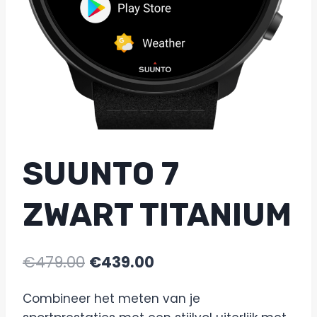
SUUNTO 7
ZWART TITANIUM
€
479.00
€
439.00
Combineer het meten van je