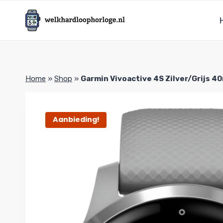
Doorgaan
naar
inhoud
Home
»
Shop
»
Garmin Vivoactive 4S Zilver/Grijs 
Aanbieding!