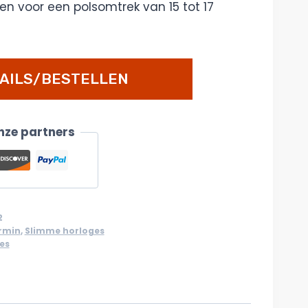
en voor een polsomtrek van 15 tot 17
AILS/BESTELLEN
onze partners
2
rmin
,
Slimme horloges
es