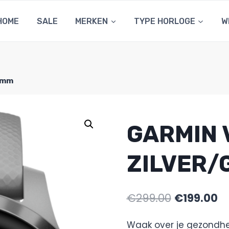
HOME
SALE
MERKEN
TYPE HORLOGE
W
40mm
GARMIN 
ZILVER/
€
299.00
€
199.00
Waak over je gezondhe