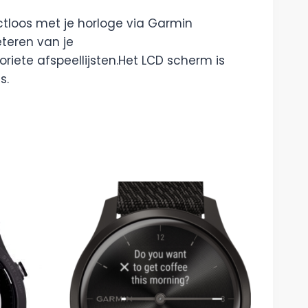
actloos met je horloge via Garmin
eteren van je
riete afspeellijsten.Het LCD scherm is
s.