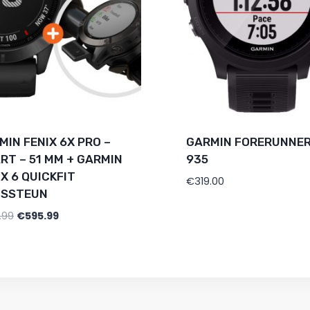
MIN FENIX 6X PRO –
GARMIN FORERUNNE
RT – 51 MM + GARMIN
935
IX 6 QUICKFIT
€
319.00
TSSTEUN
.99
€
595.99