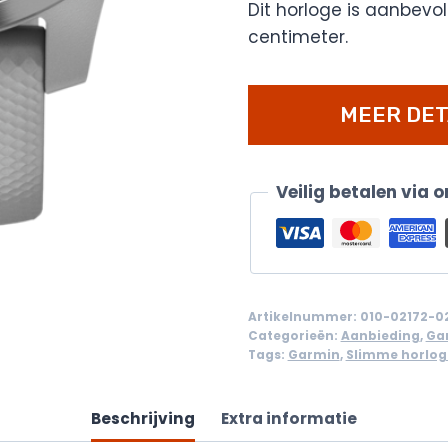
Dit horloge is aanbevol
centimeter.
MEER DET
Veilig betalen via 
Artikelnummer:
010-02172-0
Categorieën:
Aanbieding
,
Ga
Tags:
Garmin
,
Slimme horlog
Beschrijving
Extra informatie