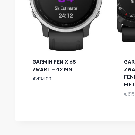
GARMIN FENIX 6S –
GAR
ZWART – 42 MM
ZWA
FEN
€
434.00
FIE
€
615